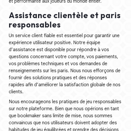
et performante aux joueurs du monde entier.
Assistance clientèle et paris
responsables
Un service client fiable est essentiel pour garantir une
expérience utilisateur positive. Notre équipe
d’assistance est disponible pour répondre à vos
questions concernant votre compte, vos paiements,
vos problèmes techniques et vos demandes de
renseignements sur les paris. Nous nous efforçons de
fournir des solutions pratiques et des réponses
rapides afin d’améliorer la satisfaction globale de nos
clients.
Nous encourageons les pratiques de jeu responsables
sur notre plateforme. Bien que nous opérions en tant
que bookmaker sans limite de mise, nous sommes
convaincus que nos utilisateurs doivent adopter des
habitudes de jeu équilibrées et prendre des décisions