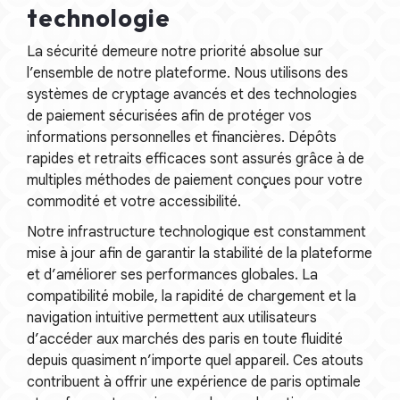
technologie
La sécurité demeure notre priorité absolue sur
l’ensemble de notre plateforme. Nous utilisons des
systèmes de cryptage avancés et des technologies
de paiement sécurisées afin de protéger vos
informations personnelles et financières. Dépôts
rapides et retraits efficaces sont assurés grâce à de
multiples méthodes de paiement conçues pour votre
commodité et votre accessibilité.
Notre infrastructure technologique est constamment
mise à jour afin de garantir la stabilité de la plateforme
et d’améliorer ses performances globales. La
compatibilité mobile, la rapidité de chargement et la
navigation intuitive permettent aux utilisateurs
d’accéder aux marchés des paris en toute fluidité
depuis quasiment n’importe quel appareil. Ces atouts
contribuent à offrir une expérience de paris optimale