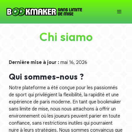
Aller
au
Men
contenu
Chi siamo
Dernière mise à jour :
mai 16, 2026
Qui sommes-nous ?
Notre plateforme a été conçue pour les passionnés
de sport qui privilégient la flexibilité, la rapidité et une
expérience de paris moderne. En tant que bookmaker
sans limite de mise, nous nous attachons à offrir un
environnement où les joueurs peuvent parier en toute
confiance, sans restrictions inutiles qui pourraient
nuire à leurs stratégies. Nous sommes convaincus que